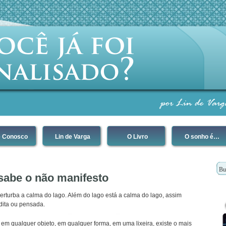
e Conosco
Lin de Varga
O Livro
O sonho é…
 sabe o não manifesto
rturba a calma do lago. Além do lago está a calma do lago, assim
dita ou pensada.
s, em qualquer objeto, em qualquer forma, em uma lixeira, existe o mais