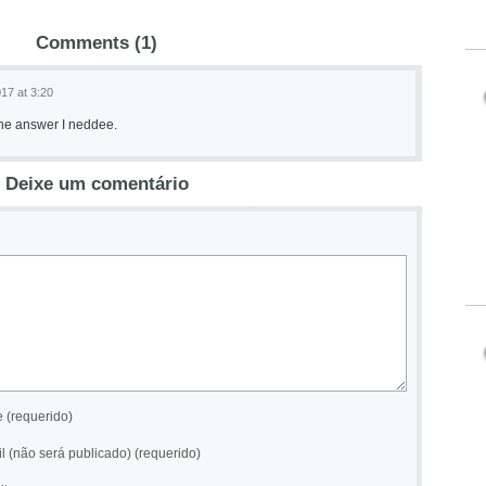
Comments (1)
17 at 3:20
t the answer I neddee.
Deixe um comentário
 (requerido)
l (não será publicado) (requerido)