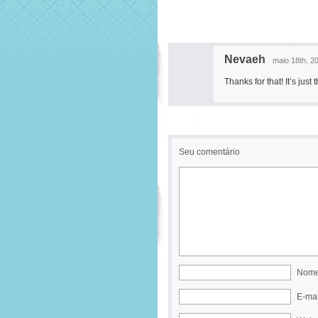
Nevaeh
maio 18th, 20
Thanks for that! It’s jus
Seu comentário
Nome
E-mai