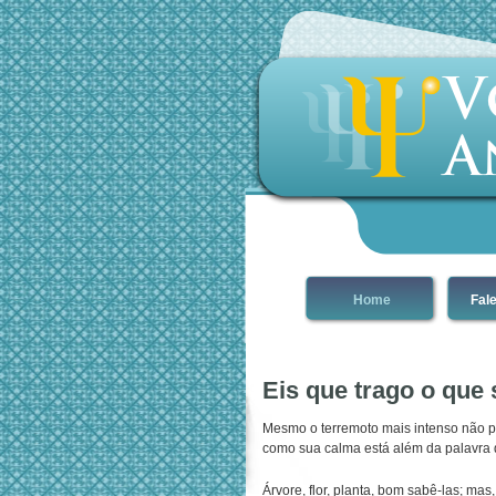
Home
Fal
Eis que trago o que
Mesmo o terremoto mais intenso não pe
como sua calma está além da palavra 
Árvore, flor, planta, bom sabê-las; ma