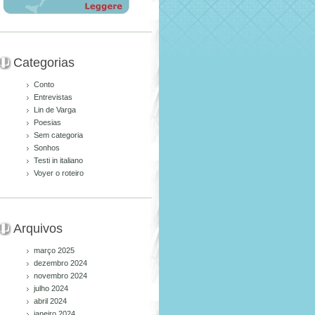
Categorias
Conto
Entrevistas
Lin de Varga
Poesias
Sem categoria
Sonhos
Testi in italiano
Voyer o roteiro
Arquivos
março 2025
dezembro 2024
novembro 2024
julho 2024
abril 2024
janeiro 2024