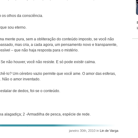
 os olhos da consciência.
que sou eterno.
ma mente pura, sem a obliteração do conteúdo imposto, se você não
passado, mas cria, a cada agora, um pensamento novo e transparente,
sível – que não haja resposta para o mistério.
. Se não houver, você não resiste. E só pode existir calma.
chê-lo? Um cérebro vazio permite que você ame. O amor das esferas,
o. Não o amor inventado.
 estalar de dedos, foi-se o conteúdo.
ea alagadiça; 2 -Armadilha de pesca, espécie de rede.
janeiro 30th, 2010 in
Lin de Varga